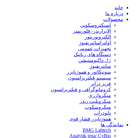
خانه
درباره ما
محصولات
اسپکتروسکوپی
الایزاریدر- فلوریمتر
الکتروپوریتور
اولتراسانتریفیوژ
تجهیزات عمومی
دستگاه های رباتیک
ژل داکیومنتیشن
سانتریفیوژ
سونیکاتور و هموژنایزر
سیستم فیلتریزاسیون
فریز درایر
کروماتوگرافی و فیلتریزاسیون
میکروارری
میکروپلیت ریدر
میکروسکوپ
نانودراپ
هموژنایزر فشار قوی
نمایندگی ها
BMG Labtech
Analytik jena/ CyBio