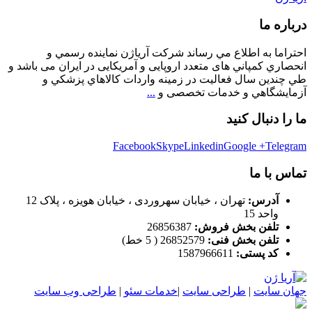
درباره ما
احتراما به اطلاع مي رساند شركت آرياژن نماينده رسمي و
انحصاري كمپاني های متعدد اروپایی و آمریکایی در ایران می باشد و
طي چندين سال فعاليت در زمینه واردات كالاهاي پزشكي و
آزمايشگاهي و خدمات تخصصی و
...
ما را دنبال کنید
Facebook
Skype
Linkedin
Google +
Telegram
تماس با ما
آدرس:
تهران ، خیابان سهروردی ، خیابان هویزه ، پلاک 12
واحد 15
تلفن بخش فروش:
26856387
تلفن بخش فنی:
26852579 ( 5 خط)
کد پستی:
1587966611
جهان سايت
|
طراحی سايت
|
خدمات سئو
|
طراحی وب سايت