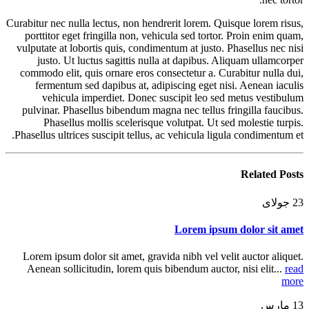
Curabitur nec nulla lectus, non hendrerit lorem. Quisque lorem risus,
porttitor eget fringilla non, vehicula sed tortor. Proin enim quam,
vulputate at lobortis quis, condimentum at justo. Phasellus nec nisi
justo. Ut luctus sagittis nulla at dapibus. Aliquam ullamcorper
commodo elit, quis ornare eros consectetur a. Curabitur nulla dui,
fermentum sed dapibus at, adipiscing eget nisi. Aenean iaculis
vehicula imperdiet. Donec suscipit leo sed metus vestibulum
pulvinar. Phasellus bibendum magna nec tellus fringilla faucibus.
Phasellus mollis scelerisque volutpat. Ut sed molestie turpis.
Phasellus ultrices suscipit tellus, ac vehicula ligula condimentum et.
Related
Posts
23
جولای
Lorem ipsum dolor sit amet
Lorem ipsum dolor sit amet, gravida nibh vel velit auctor aliquet.
Aenean sollicitudin, lorem quis bibendum auctor, nisi elit...
read
more
13
مارس