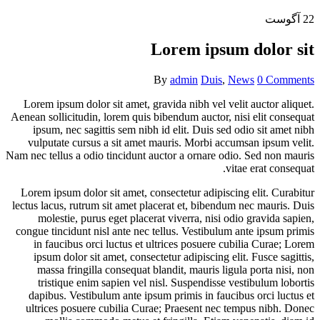
22
آگوست
Lorem ipsum dolor sit
By
admin
Duis
,
News
0 Comments
Lorem ipsum dolor sit amet, gravida nibh vel velit auctor aliquet.
Aenean sollicitudin, lorem quis bibendum auctor, nisi elit consequat
ipsum, nec sagittis sem nibh id elit. Duis sed odio sit amet nibh
vulputate cursus a sit amet mauris. Morbi accumsan ipsum velit.
Nam nec tellus a odio tincidunt auctor a ornare odio. Sed non mauris
vitae erat consequat.
Lorem ipsum dolor sit amet, consectetur adipiscing elit. Curabitur
lectus lacus, rutrum sit amet placerat et, bibendum nec mauris. Duis
molestie, purus eget placerat viverra, nisi odio gravida sapien,
congue tincidunt nisl ante nec tellus. Vestibulum ante ipsum primis
in faucibus orci luctus et ultrices posuere cubilia Curae; Lorem
ipsum dolor sit amet, consectetur adipiscing elit. Fusce sagittis,
massa fringilla consequat blandit, mauris ligula porta nisi, non
tristique enim sapien vel nisl. Suspendisse vestibulum lobortis
dapibus. Vestibulum ante ipsum primis in faucibus orci luctus et
ultrices posuere cubilia Curae; Praesent nec tempus nibh. Donec