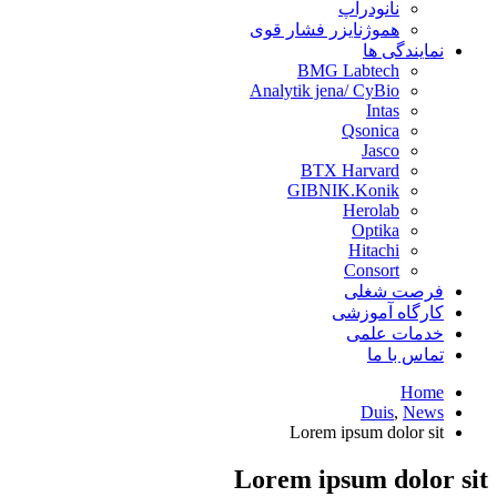
نانودراپ
هموژنایزر فشار قوی
نمایندگی ها
BMG Labtech
Analytik jena/ CyBio
Intas
Qsonica
Jasco
BTX Harvard
GIBNIK.Konik
Herolab
Optika
Hitachi
Consort
فرصت شغلی
کارگاه آموزشی
خدمات علمی
تماس با ما
Home
Duis
,
News
Lorem ipsum dolor sit
Lorem ipsum dolor sit