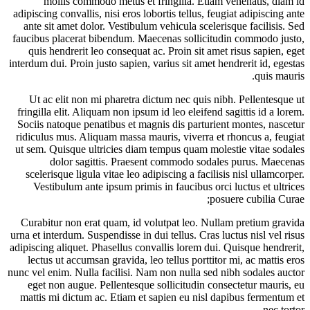
mollis commodo metus et fringilla. Etiam venenatis, diam id
adipiscing convallis, nisi eros lobortis tellus, feugiat adipiscing ante
ante sit amet dolor. Vestibulum vehicula scelerisque facilisis. Sed
faucibus placerat bibendum. Maecenas sollicitudin commodo justo,
quis hendrerit leo consequat ac. Proin sit amet risus sapien, eget
interdum dui. Proin justo sapien, varius sit amet hendrerit id, egestas
quis mauris.
Ut ac elit non mi pharetra dictum nec quis nibh. Pellentesque ut
fringilla elit. Aliquam non ipsum id leo eleifend sagittis id a lorem.
Sociis natoque penatibus et magnis dis parturient montes, nascetur
ridiculus mus. Aliquam massa mauris, viverra et rhoncus a, feugiat
ut sem. Quisque ultricies diam tempus quam molestie vitae sodales
dolor sagittis. Praesent commodo sodales purus. Maecenas
scelerisque ligula vitae leo adipiscing a facilisis nisl ullamcorper.
Vestibulum ante ipsum primis in faucibus orci luctus et ultrices
posuere cubilia Curae;
Curabitur non erat quam, id volutpat leo. Nullam pretium gravida
urna et interdum. Suspendisse in dui tellus. Cras luctus nisl vel risus
adipiscing aliquet. Phasellus convallis lorem dui. Quisque hendrerit,
lectus ut accumsan gravida, leo tellus porttitor mi, ac mattis eros
nunc vel enim. Nulla facilisi. Nam non nulla sed nibh sodales auctor
eget non augue. Pellentesque sollicitudin consectetur mauris, eu
mattis mi dictum ac. Etiam et sapien eu nisl dapibus fermentum et
nec tortor.