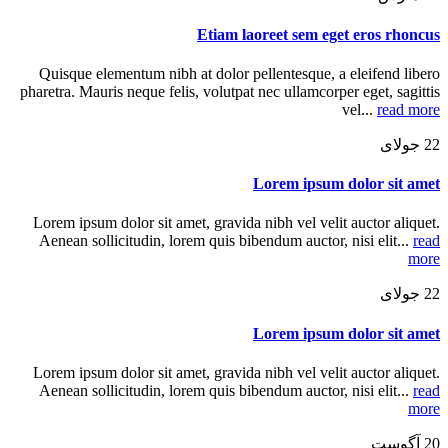
Etiam laoreet sem eget eros rhoncus
Quisque elementum nibh at dolor pellentesque, a eleifend libero
pharetra. Mauris neque felis, volutpat nec ullamcorper eget, sagittis
vel...
read more
22
جولای
Lorem ipsum dolor sit amet
Lorem ipsum dolor sit amet, gravida nibh vel velit auctor aliquet.
Aenean sollicitudin, lorem quis bibendum auctor, nisi elit...
read
more
22
جولای
Lorem ipsum dolor sit amet
Lorem ipsum dolor sit amet, gravida nibh vel velit auctor aliquet.
Aenean sollicitudin, lorem quis bibendum auctor, nisi elit...
read
more
20
آگوست