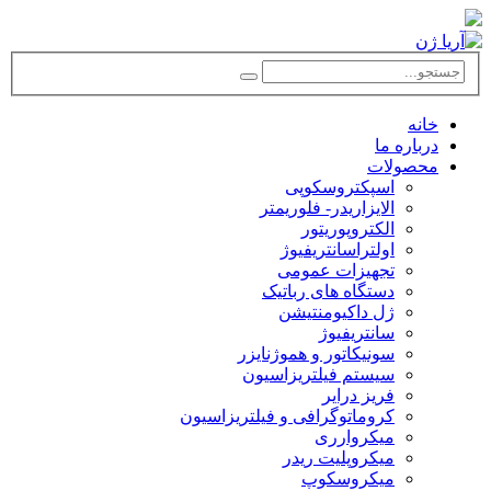
خانه
درباره ما
محصولات
اسپکتروسکوپی
الایزاریدر- فلوریمتر
الکتروپوریتور
اولتراسانتریفیوژ
تجهیزات عمومی
دستگاه های رباتیک
ژل داکیومنتیشن
سانتریفیوژ
سونیکاتور و هموژنایزر
سیستم فیلتریزاسیون
فریز درایر
کروماتوگرافی و فیلتریزاسیون
میکروارری
میکروپلیت ریدر
میکروسکوپ