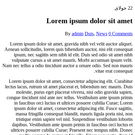
22
جولای
Lorem ipsum dolor sit amet
By
admin
Duis
,
News
0 Comments
Lorem ipsum dolor sit amet, gravida nibh vel velit auctor aliquet.
Aenean sollicitudin, lorem quis bibendum auctor, nisi elit consequat
ipsum, nec sagittis sem nibh id elit. Duis sed odio sit amet nibh
vulputate cursus a sit amet mauris. Morbi accumsan ipsum velit.
Nam nec tellus a odio tincidunt auctor a ornare odio. Sed non mauris
vitae erat consequat.
Lorem ipsum dolor sit amet, consectetur adipiscing elit. Curabitur
lectus lacus, rutrum sit amet placerat et, bibendum nec mauris. Duis
molestie, purus eget placerat viverra, nisi odio gravida sapien,
congue tincidunt nisl ante nec tellus. Vestibulum ante ipsum primis
in faucibus orci luctus et ultrices posuere cubilia Curae; Lorem
ipsum dolor sit amet, consectetur adipiscing elit. Fusce sagittis,
massa fringilla consequat blandit, mauris ligula porta nisi, non
tristique enim sapien vel nisl. Suspendisse vestibulum lobortis
dapibus. Vestibulum ante ipsum primis in faucibus orci luctus et
ultrices posuere cubilia Curae; Praesent nec tempus nibh. Donec