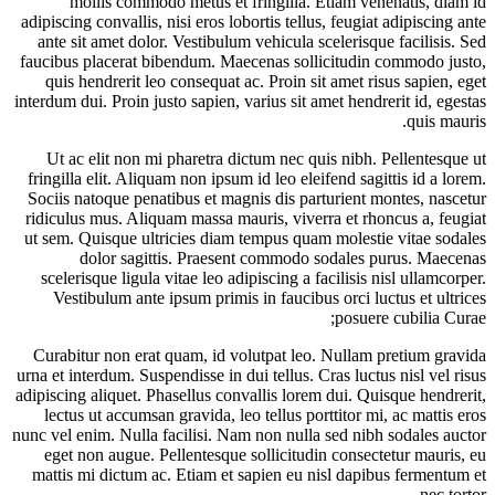
mollis commodo metus et fringilla. Etiam venenatis, diam id
adipiscing convallis, nisi eros lobortis tellus, feugiat adipiscing ante
ante sit amet dolor. Vestibulum vehicula scelerisque facilisis. Sed
faucibus placerat bibendum. Maecenas sollicitudin commodo justo,
quis hendrerit leo consequat ac. Proin sit amet risus sapien, eget
interdum dui. Proin justo sapien, varius sit amet hendrerit id, egestas
quis mauris.
Ut ac elit non mi pharetra dictum nec quis nibh. Pellentesque ut
fringilla elit. Aliquam non ipsum id leo eleifend sagittis id a lorem.
Sociis natoque penatibus et magnis dis parturient montes, nascetur
ridiculus mus. Aliquam massa mauris, viverra et rhoncus a, feugiat
ut sem. Quisque ultricies diam tempus quam molestie vitae sodales
dolor sagittis. Praesent commodo sodales purus. Maecenas
scelerisque ligula vitae leo adipiscing a facilisis nisl ullamcorper.
Vestibulum ante ipsum primis in faucibus orci luctus et ultrices
posuere cubilia Curae;
Curabitur non erat quam, id volutpat leo. Nullam pretium gravida
urna et interdum. Suspendisse in dui tellus. Cras luctus nisl vel risus
adipiscing aliquet. Phasellus convallis lorem dui. Quisque hendrerit,
lectus ut accumsan gravida, leo tellus porttitor mi, ac mattis eros
nunc vel enim. Nulla facilisi. Nam non nulla sed nibh sodales auctor
eget non augue. Pellentesque sollicitudin consectetur mauris, eu
mattis mi dictum ac. Etiam et sapien eu nisl dapibus fermentum et
nec tortor.