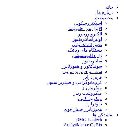
خانه
درباره ما
محصولات
اسپکتروسکوپی
الایزاریدر- فلوریمتر
الکتروپوریتور
اولتراسانتریفیوژ
تجهیزات عمومی
دستگاه های رباتیک
ژل داکیومنتیشن
سانتریفیوژ
سونیکاتور و هموژنایزر
سیستم فیلتریزاسیون
فریز درایر
کروماتوگرافی و فیلتریزاسیون
میکروارری
میکروپلیت ریدر
میکروسکوپ
نانودراپ
هموژنایزر فشار قوی
نمایندگی ها
BMG Labtech
Analytik jena/ CyBio