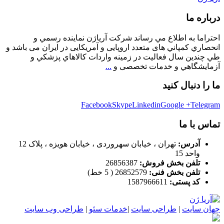
درباره ما
احتراما به اطلاع مي رساند شركت آرياژن نماينده رسمي و
انحصاري كمپاني های متعدد اروپایی و آمریکایی در ایران می باشد و
طي چندين سال فعاليت در زمینه واردات كالاهاي پزشكي و
آزمايشگاهي و خدمات تخصصی و
...
ما را دنبال کنید
Facebook
Skype
Linkedin
Google +
Telegram
تماس با ما
آدرس:
تهران ، خیابان سهروردی ، خیابان هویزه ، پلاک 12
واحد 15
تلفن بخش فروش:
26856387
تلفن بخش فنی:
26852579 ( 5 خط)
کد پستی:
1587966611
جهان سايت
|
طراحی سايت
|
خدمات سئو
|
طراحی وب سايت