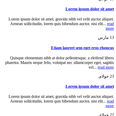
Lorem ipsum dolor sit amet
Lorem ipsum dolor sit amet, gravida nibh vel velit auctor aliquet.
Aenean sollicitudin, lorem quis bibendum auctor, nisi elit...
read
more
13
مارس
Etiam laoreet sem eget eros rhoncus
Quisque elementum nibh at dolor pellentesque, a eleifend libero
pharetra. Mauris neque felis, volutpat nec ullamcorper eget, sagittis
vel...
read more
23
جولای
Lorem ipsum dolor sit amet
Lorem ipsum dolor sit amet, gravida nibh vel velit auctor aliquet.
Aenean sollicitudin, lorem quis bibendum auctor, nisi elit...
read
more
22
جولای