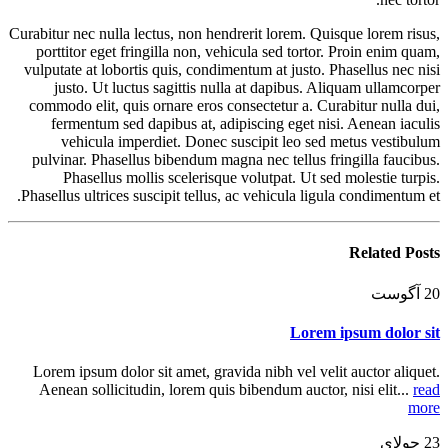
Curabitur nec nulla lectus, non hendrerit lorem. Quisque lorem risus,
porttitor eget fringilla non, vehicula sed tortor. Proin enim quam,
vulputate at lobortis quis, condimentum at justo. Phasellus nec nisi
justo. Ut luctus sagittis nulla at dapibus. Aliquam ullamcorper
commodo elit, quis ornare eros consectetur a. Curabitur nulla dui,
fermentum sed dapibus at, adipiscing eget nisi. Aenean iaculis
vehicula imperdiet. Donec suscipit leo sed metus vestibulum
pulvinar. Phasellus bibendum magna nec tellus fringilla faucibus.
Phasellus mollis scelerisque volutpat. Ut sed molestie turpis.
Phasellus ultrices suscipit tellus, ac vehicula ligula condimentum et.
Related
Posts
20
آگوست
Lorem ipsum dolor sit
Lorem ipsum dolor sit amet, gravida nibh vel velit auctor aliquet.
Aenean sollicitudin, lorem quis bibendum auctor, nisi elit...
read
more
23
جولای