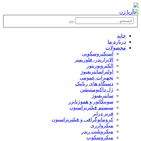
خانه
درباره ما
محصولات
اسپکتروسکوپی
الایزاریدر- فلوریمتر
الکتروپوریتور
اولتراسانتریفیوژ
تجهیزات عمومی
دستگاه های رباتیک
ژل داکیومنتیشن
سانتریفیوژ
سونیکاتور و هموژنایزر
سیستم فیلتریزاسیون
فریز درایر
کروماتوگرافی و فیلتریزاسیون
میکروارری
میکروپلیت ریدر
میکروسکوپ