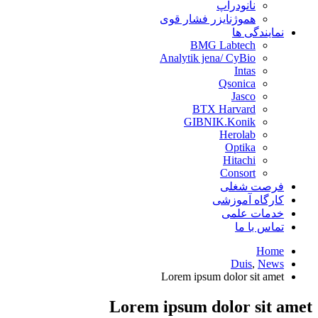
نانودراپ
هموژنایزر فشار قوی
نمایندگی ها
BMG Labtech
Analytik jena/ CyBio
Intas
Qsonica
Jasco
BTX Harvard
GIBNIK.Konik
Herolab
Optika
Hitachi
Consort
فرصت شغلی
کارگاه آموزشی
خدمات علمی
تماس با ما
Home
Duis
,
News
Lorem ipsum dolor sit amet
Lorem ipsum dolor sit amet