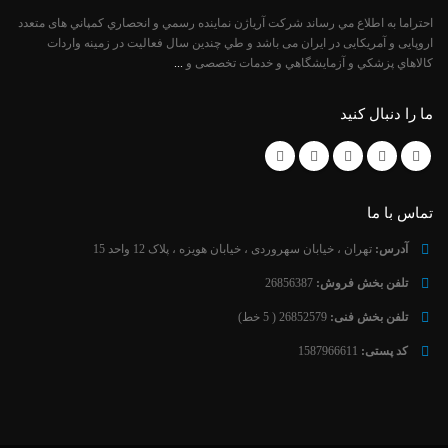
احتراما به اطلاع مي رساند شركت آرياژن نماينده رسمي و انحصاري كمپاني های متعدد
اروپایی و آمریکایی در ایران می باشد و طي چندين سال فعاليت در زمینه واردات
كالاهاي پزشكي و آزمايشگاهي و خدمات تخصصی و
...
ما را دنبال کنید
تماس با ما
آدرس:
تهران ، خیابان سهروردی ، خیابان هویزه ، پلاک 12 واحد 15
تلفن بخش فروش:
26856387
تلفن بخش فنی:
26852579 ( 5 خط)
کد پستی:
1587966611