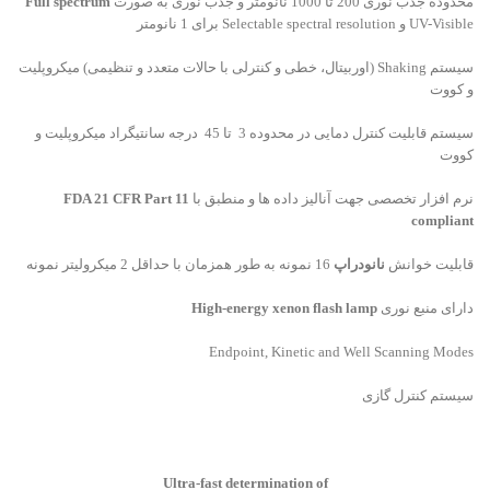
محدوده جذب نوری 200 تا 1000 نانومتر و جذب نوری به صورت
Full spectrum
UV-Visibleو Selectable spectral resolution برای 1 نانومتر
سیستم Shaking (اوربیتال، خطی و کنترلی با حالات متعدد و تنظیمی) میکروپلیت
و کووت
سیستم قابلیت کنترل دمایی در محدوده 3 تا 45 درجه سانتیگراد میکروپلیت و
کووت
نرم افزار تخصصی جهت آنالیز داده ها و منطبق با
FDA 21 CFR Part 11
compliant
قابلیت خوانش
نانودراپ
16 نمونه به طور همزمان با حداقل 2 میکرولیتر نمونه
دارای منبع نوری
High-energy xenon flash lamp
Endpoint, Kinetic and Well Scanning Modes
سیستم کنترل گازی
Ultra-fast determination of