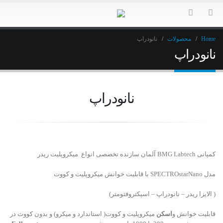
Home
محصولات
نانودراپ
نانودراپ
نانودراپ
کمپانی BMG Labtech آلمان سازنده تخصصی انواع میکروپلیت ریدر
مدل SPECTROstarNano با قابلیت خوانش میکروپلیت و کووت
( الایزا ریدر – نانودراپ – اسپکتروفتومتر)
قابلیت خوانش و
اسکن
میکروپلیت و کووت( استاندارد و میکرو) و بدون کووت در