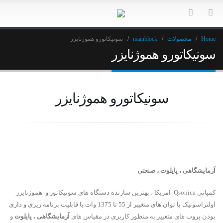
Home
محصولات
mainblock
سونیکاتورو هموژنایزر
سونیکاتورو هموژنایزر
سونیکاتورو هموژنایزر
آزمایشگاهی ، پایلوت ، صنعتی
کمپانی Qsonica آمریکا ، بهترین سازنده دستگاه های سونیکاتور و هموژنایزر
اولتراسونیک با توان های متغییر از 55 تا 1375 وات با قابلیت برنامه ریزی و داری
بودن پروب های متغییر به منظور کاربری در مقیاس های
آزمایشگاهی
،
پایلوت
و