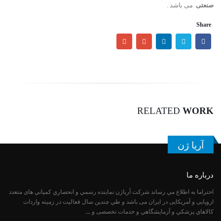
صنعتی
می باشد .
Share
RELATED
WORK
آریا ژن
درباره ما
احتراما به اطلاع مي رساند شركت آرياژن نماينده رسمي و انحصاري كمپاني های متعدد
اروپایی و آمریکایی در ایران می باشد و طي چندين سال فعاليت در زمینه واردات
كالاهاي پزشكي و آزمايشگاهي و خدمات تخصصی و
...