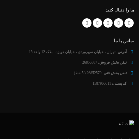
ما را دنبال کنید
تماس با ما
آدرس:
تهران ، خیابان سهروردی ، خیابان هویزه ، پلاک 12 واحد 15
تلفن بخش فروش:
26856387
تلفن بخش فنی:
26852579 ( 5 خط)
کد پستی:
1587966611